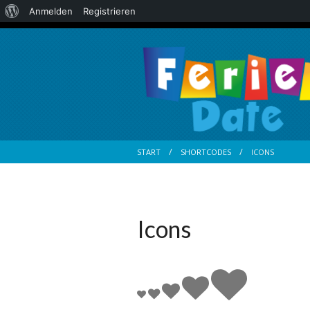
Über
Anmelden
Registrieren
WordPress
START
SHORTCODES
ICONS
Icons